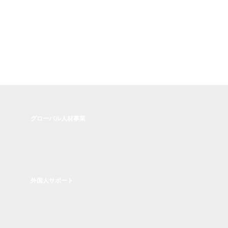
確保などの「支援計画の作成・実施」を企業様に代わって
行っています。外国人材の活用を検討されているのであれ
ば、まずはご相談ください。
会社概要
グローバル人材事業
外国人サポート