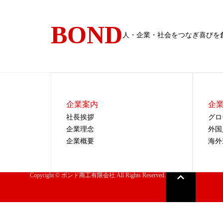
BOND
人・企業・社会をつなぎ喜びを
企業案内
企
社長挨拶
グロ
企業理念
外国
企業概要
海外
Copyright © ​ボンド商工有限会社 All Rights Reserved.